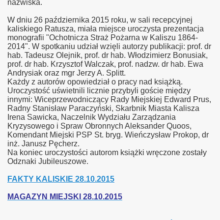
nazwiska.
W dniu 26 października 2015 roku, w sali recepcyjnej
kaliskiego Ratusza, miała miejsce uroczysta prezentacja
monografii "Ochotnicza Straż Pożarna w Kaliszu 1864-
2014". W spotkaniu udział wzięli autorzy publikacji: prof. dr
hab. Tadeusz Olejnik, prof. dr hab. Włodzimierz Bonusiak,
prof. dr hab. Krzysztof Walczak, prof. nadzw. dr hab. Ewa
Andrysiak oraz mgr Jerzy A. Splitt.
Każdy z autorów opowiedział o pracy nad książką.
Uroczystość uświetnili licznie przybyli goście między
innymi: Wiceprzewodniczący Rady Miejskiej Edward Prus,
Radny Stanisław Paraczyński, Skarbnik Miasta Kalisza
Irena Sawicka, Naczelnik Wydziału Zarządzania
Kryzysowego i Spraw Obronnych Aleksander Quoos,
Komendant Miejski PSP St. bryg. Wieńczysław Prokop, dr
inż. Janusz Pęcherz.
Na koniec uroczystości autorom książki wręczone zostały
Odznaki Jubileuszowe.
FAKTY KALISKIE 28.10.2015
MAGAZYN MIEJSKI 28.10.2015