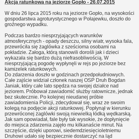
Akcja ratunkowa na jeziorze Gopło - 26.07.2015
W dniu 26 lipca 2015 roku na jeziorze Gopło, na wysokości
gospodarstwa agroturystycznego w Połajewku, doszło do
groźnego wypadku.
Podczas bardzo niesprzyjających warunków
atmosferycznych - opady deszczu, silny wiatr, wysoka fala,
przewróciła się żaglówka z sześcioma osobami na
pokładzie. Załoga, którą stanowili dorośli jak i dzieci
wykazała się bardzo dużą niefrasobliwością. W
niesprzyjającą pogodę wypłynęli w rejs po jeziorze bez
kamizelek ratunkowych.
Do zdarzenia doszło w godzinach przedpołudniowych.
Całe zajście widział członek naszej OSP Druh Bogdan
Janiak, który całe lato spędza na swojej działce nad
jeziorem. Próbował zawiadomić służby ratownicze, jednak
bez skutecznie. Po kolejnej nieudanej próbie
zawiadomienia Policji, zdecydował się, wraz ze swoim
kolegą na podjęcie akcji ratunkowej. Popłynął w kierunku
przewróconej żaglówki swoją niewielką łódką wędkarską.
Jak sam opowiadał, fale były tak wysokie, że dopłynięcie
do miejsca zdarzenia zajęło mu kilkanaście minut. Na
szczęście, dzięki uporowi, siedemdziesięcioletniemu
Druhowi udało się bezpiecznie dostarczyć na ląd