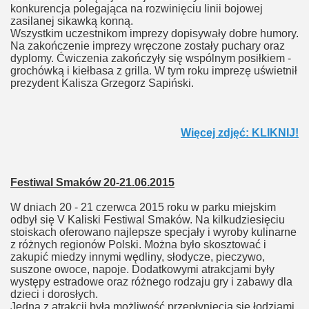
konkurencja polegająca na rozwinięciu linii bojowej
zasilanej sikawką konną.
Wszystkim uczestnikom imprezy dopisywały dobre humory.
Na zakończenie imprezy wręczone zostały puchary oraz
dyplomy. Ćwiczenia zakończyły się wspólnym posiłkiem -
grochówką i kiełbasa z grilla. W tym roku imprezę uświetnił
prezydent Kalisza Grzegorz Sapiński.
Więcej zdjęć: KLIKNIJ!
Festiwal Smaków 20-21.06.2015
W dniach 20 - 21 czerwca 2015 roku w parku miejskim
odbył się V Kaliski Festiwal Smaków. Na kilkudziesięciu
stoiskach oferowano najlepsze specjały i wyroby kulinarne
z różnych regionów Polski. Można było skosztować i
zakupić miedzy innymi wędliny, słodycze, pieczywo,
suszone owoce, napoje. Dodatkowymi atrakcjami były
występy estradowe oraz różnego rodzaju gry i zabawy dla
dzieci i dorosłych.
Jedną z atrakcji była możliwość przepłynięcia się łodziami