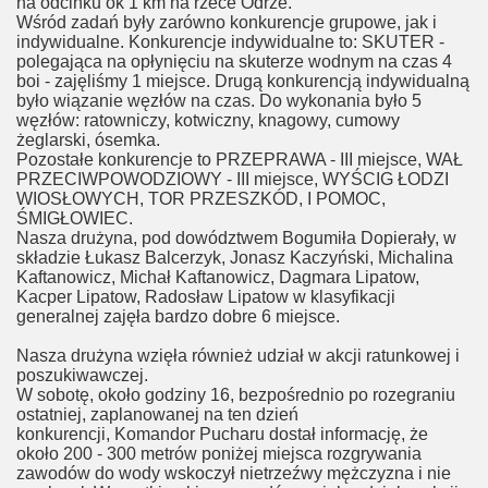
na odcinku ok 1 km na rzece Odrze.
Wśród zadań były zarówno konkurencje grupowe, jak i
indywidualne. Konkurencje indywidualne to: SKUTER -
polegająca na opłynięciu na skuterze wodnym na czas 4
boi - zajęliśmy 1 miejsce. Drugą konkurencją indywidualną
było wiązanie węzłów na czas. Do wykonania było 5
węzłów: ratowniczy, kotwiczny, knagowy, cumowy
żeglarski, ósemka.
Pozostałe konkurencje to PRZEPRAWA - III miejsce, WAŁ
PRZECIWPOWODZIOWY - III miejsce, WYŚCIG ŁODZI
WIOSŁOWYCH, TOR PRZESZKÓD, I POMOC,
ŚMIGŁOWIEC.
Nasza drużyna, pod dowództwem Bogumiła Dopierały, w
składzie Łukasz Balcerzyk, Jonasz Kaczyński, Michalina
Kaftanowicz, Michał Kaftanowicz, Dagmara Lipatow,
Kacper Lipatow, Radosław Lipatow w klasyfikacji
generalnej zajęła bardzo dobre 6 miejsce.
Nasza drużyna wzięła również udział w akcji ratunkowej i
poszukiwawczej.
W sobotę, około godziny 16, bezpośrednio po rozegraniu
ostatniej, zaplanowanej na ten dzień
konkurencji, Komandor Pucharu dostał informację, że
około 200 - 300 metrów poniżej miejsca rozgrywania
zawodów do wody wskoczył nietrzeźwy mężczyzna i nie