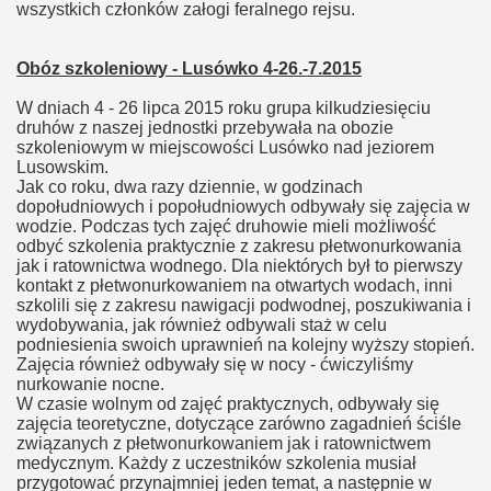
wszystkich członków załogi feralnego rejsu.
Obóz szkoleniowy - Lusówko 4-26.-7.2015
W dniach 4 - 26 lipca 2015 roku grupa kilkudziesięciu
druhów z naszej jednostki przebywała na obozie
szkoleniowym w miejscowości Lusówko nad jeziorem
Lusowskim.
Jak co roku, dwa razy dziennie, w godzinach
dopołudniowych i popołudniowych odbywały się zajęcia w
wodzie. Podczas tych zajęć druhowie mieli możliwość
odbyć szkolenia praktycznie z zakresu płetwonurkowania
jak i ratownictwa wodnego. Dla niektórych był to pierwszy
kontakt z płetwonurkowaniem na otwartych wodach, inni
szkolili się z zakresu nawigacji podwodnej, poszukiwania i
wydobywania, jak również odbywali staż w celu
podniesienia swoich uprawnień na kolejny wyższy stopień.
Zajęcia również odbywały się w nocy - ćwiczyliśmy
nurkowanie nocne.
W czasie wolnym od zajęć praktycznych, odbywały się
zajęcia teoretyczne, dotyczące zarówno zagadnień ściśle
związanych z płetwonurkowaniem jak i ratownictwem
medycznym. Każdy z uczestników szkolenia musiał
przygotować przynajmniej jeden temat, a następnie w