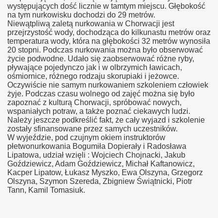
występujących dość licznie w tamtym miejscu. Głębokość
na tym nurkowisku dochodzi do 29 metrów.
Niewątpliwą zaletą nurkowania w Chorwacji jest
przejrzystość wody, dochodząca do kilkunastu metrów oraz
temperatura wody, która na głębokości 32 metrów wynosiła
20 stopni. Podczas nurkowania można było obserwować
życie podwodne. Udało się zaobserwować różne ryby,
pływające pojedynczo jak i w olbrzymich ławicach,
ośmiornice, różnego rodzaju skorupiaki i jeżowce.
Oczywiście nie samym nurkowaniem szkoleniem człowiek
żyje. Podczas czasu wolnego od zajęć można się było
zapoznać z kulturą Chorwacji, spróbować nowych,
wspaniałych potraw, a także poznać ciekawych ludzi.
Należy jeszcze podkreślić fakt, że cały wyjazd i szkolenie
zostały sfinansowane przez samych uczestników.
W wyjeździe, pod czujnym okiem instruktorów
płetwonurkowania Bogumiła Dopierały i Radosława
Lipatowa, udział wzięli : Wojciech Chojnacki, Jakub
Goździewicz, Adam Goździewicz, Michał Kaftanowicz,
Kacper Lipatow, Łukasz Myszko, Ewa Olszyna, Grzegorz
Olszyna, Szymon Szereda, Zbigniew Świątnicki, Piotr
Tann, Kamil Tomasiuk.