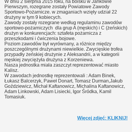
W dniu 2 sierpnia 2015 roku, na boisku w Jankowie
Pierwszym, rozegrane zostały Powiatowe Zawody
Sportowo-Pożarnicze. w zmaganiach wzięły udział 22
drużyny w tym 9 kobiecych.
Zawody zostały rozegrane według regulaminu zawodów
sportowo-pożarniczych dla grup A (męskich) i C (żeńskich)
drużyn w konkurencjach: sztafeta pożarnicza z
przeszkodami i ćwiczenia bojowe.
Poziom zawodów był wyrównany, a różnice między
poszczególnymi drużynami niewielkie. Zwycięskie trofea
przypadły żeńskiej drużynie z Aleksandrii, a w kategorii
męskiej zwyciężyła drużyna z Korzeniewa.
Nasza jednostka miała zaszczyt reprezentować miasto
Kalisz.
W zawodach jednostkę reprezentowali : Adam Binek,
Łukasz Balcerzyk, Paweł Donart, Tomasz Durman,Jakub
Goździewicz, Michał Kaftanowicz, Michalina Kaftanowicz,
Adam Linkowski, Adam Lisiecki, Igor Śródka, Kamil
Tomasiuk.
Więcej zdjęć: KLIKNIJ!