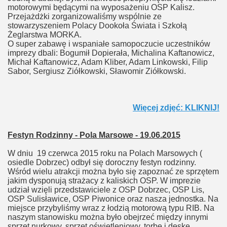
motorowymi będącymi na wyposażeniu OSP Kalisz.
Przejażdżki zorganizowaliśmy wspólnie ze
stowarzyszeniem Polacy Dookoła Świata i Szkołą
Żeglarstwa MORKA.
O super zabawę i wspaniałe samopoczucie uczestników
imprezy dbali: Bogumił Dopierała, Michalina Kaftanowicz,
Michał Kaftanowicz, Adam Kliber, Adam Linkowski, Filip
Sabor, Sergiusz Ziółkowski, Sławomir Ziółkowski.
Więcej zdjęć: KLIKNIJ!
Festyn Rodzinny - Pola Marsowe - 19.06.2015
W dniu 19 czerwca 2015 roku na Polach Marsowych (
osiedle Dobrzec) odbył się doroczny festyn rodzinny.
Wśród wielu atrakcji można było się zapoznać ze sprzętem
jakim dysponują strażacy z kaliskich OSP. W imprezie
udział wzięli przedstawiciele z OSP Dobrzec, OSP Lis,
OSP Sulisławice, OSP Piwonice oraz nasza jednostka. Na
miejsce przybyliśmy wraz z łodzią motorową typu RIB. Na
naszym stanowisku można było obejrzeć między innymi
sprzęt nurkowy, sprzęt oświetleniowy, torbę i deskę