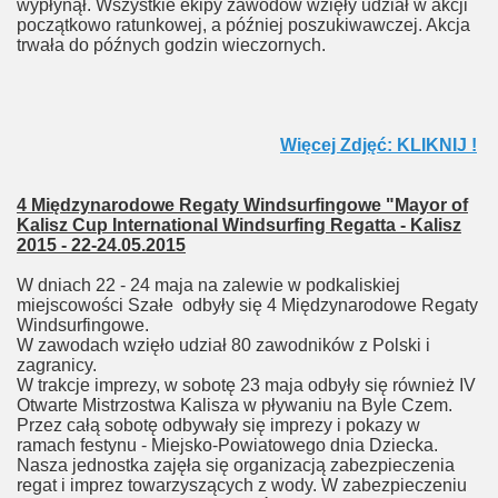
wypłynął. Wszystkie ekipy zawodów wzięły udział w akcji
początkowo ratunkowej, a później poszukiwawczej. Akcja
trwała do późnych godzin wieczornych.
Więcej Zdjęć: KLIKNIJ !
4 Międzynarodowe Regaty Windsurfingowe "Mayor of
Kalisz Cup International Windsurfing Regatta - Kalisz
2015 - 22-24.05.2015
W dniach 22 - 24 maja na zalewie w podkaliskiej
miejscowości Szałe odbyły się 4 Międzynarodowe Regaty
Windsurfingowe.
W zawodach wzięło udział 80 zawodników z Polski i
zagranicy.
W trakcje imprezy, w sobotę 23 maja odbyły się również IV
Otwarte Mistrzostwa Kalisza w pływaniu na Byle Czem.
Przez całą sobotę odbywały się imprezy i pokazy w
ramach festynu - Miejsko-Powiatowego dnia Dziecka.
Nasza jednostka zajęła się organizacją zabezpieczenia
regat i imprez towarzyszących z wody. W zabezpieczeniu