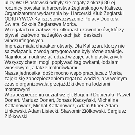
ulicy Wał Piastowski odbyły się regaty z okazji 80-ej
rocznicy powstania harcerstwa żeglarskiego w Kaliszu.
Organizatorem wydarzenia był Harcerski Klub Żeglarski
ODKRYWCA Kalisz, stowarzyszenie Polacy Dookoła
Świata, Szkoła Żeglarstwa Morka.
W regatach udział wzięło kilkunastu zawodników, którzy
pływali zarówno na żaglówkach jak i deskach
windsurfingowych.
Impreza miała charakter otwarty. Dla Kaliszan, którzy nie
są związaniu z wodą przygotowane były różne atrakcje.
Najmłodsi mogli wziąć udział w zajęciach plastycznych.
Wszyscy chętni mogli popływać żaglówkami, łodziami
wiosłowymi, a także motorówkami.
Nasza jednostka, dość mocno współpracująca z Morką
zajęła się zabezpieczeniem regat na wodzie, a w wolnym
czasie organizowała przejażdżki dwoma łodziami
motorowymi.
W zabezpieczeniu udział wzięli: Bogumił Dopierała, Paweł
Donart. Mariusz Donart, Jonasz Kaczyński, Michalina
Kaftanowicz, Michał Kaftanowicz, Adam Kliber, Adam
Linkowski, Adam Lisiecki, Sławomir Ziółkowski, Sergiusz
Ziółkowski.