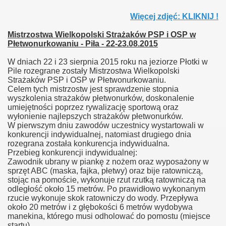
Więcej zdjęć: KLIKNIJ !
Mistrzostwa Wielkopolski Strażaków PSP i OSP w
Płetwonurkowaniu - Piła - 22-23.08.2015
W dniach 22 i 23 sierpnia 2015 roku na jeziorze Płotki w
Pile rozegrane zostały Mistrzostwa Wielkopolski
Strażaków PSP i OSP w Płetwonurkowaniu.
Celem tych mistrzostw jest sprawdzenie stopnia
wyszkolenia strażaków płetwonurków, doskonalenie
umiejętności poprzez rywalizację sportową oraz
wyłonienie najlepszych strażaków płetwonurków.
W pierwszym dniu zawodów uczestnicy wystartowali w
konkurencji indywidualnej, natomiast drugiego dnia
rozegrana została konkurencja indywidualna.
Przebieg konkurencji indywidualnej:
Zawodnik ubrany w piankę z nożem oraz wyposażony w
sprzęt ABC (maska, fajka, płetwy) oraz bije ratowniczą,
stojąc na pomoście, wykonuje rzut rzutką ratowniczą na
odległość około 15 metrów. Po prawidłowo wykonanym
rzucie wykonuje skok ratowniczy do wody. Przepływa
około 20 metrów i z głębokości 6 metrów wydobywa
manekina, którego musi odholować do pomostu (miejsce
startu).