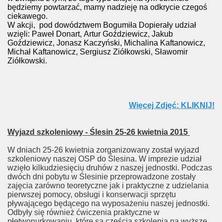
będziemy powtarzać, mamy nadzieję na odkrycie czegoś
ciekawego.
W akcji, pod dowództwem Bogumiła Dopierały udział
wzięli: Paweł Donart, Artur Goździewicz, Jakub
Goździewicz, Jonasz Kaczyński, Michalina Kaftanowicz,
Michał Kaftanowicz, Sergiusz Ziółkowski, Sławomir
Ziółkowski.
Więcej Zdjęć: KLIKNIJ!
Wyjazd szkoleniowy - Ślesin 25-26 kwietnia 2015
W dniach 25-26 kwietnia zorganizowany został wyjazd
szkoleniowy naszej OSP do Ślesina. W imprezie udział
wzięło kilkudziesięciu druhów z naszej jednostki. Podczas
dwóch dni pobytu w Ślesinie przeprowadzone zostały
zajęcia zarówno teoretyczne jak i praktyczne z udzielania
pierwszej pomocy, obsługi i konserwacji sprzętu
pływającego będącego na wyposażeniu naszej jednostki.
Odbyły się również ćwiczenia praktyczne w
płetwonurkowaniu, które są częścią szkolenia na wyższe