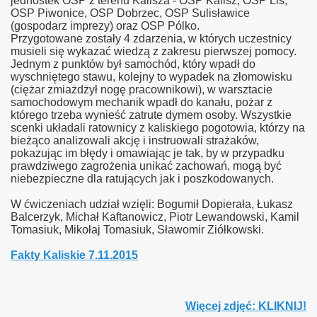
jednostek OSP z terenu Kalisza - OSP Kalisz, OSP Lis,
OSP Piwonice, OSP Dobrzec, OSP Sulisławice
(gospodarz imprezy) oraz OSP Pólko.
Przygotowane zostały 4 zdarzenia, w których uczestnicy
musieli się wykazać wiedzą z zakresu pierwszej pomocy.
Jednym z punktów był samochód, który wpadł do
wyschniętego stawu, kolejny to wypadek na złomowisku
(ciężar zmiażdżył nogę pracownikowi), w warsztacie
samochodowym mechanik wpadł do kanału, pożar z
którego trzeba wynieść zatrute dymem osoby. Wszystkie
scenki układali ratownicy z kaliskiego pogotowia, którzy na
bieżąco analizowali akcję i instruowali strażaków,
pokazując im błędy i omawiając je tak, by w przypadku
prawdziwego zagrożenia unikać zachowań, mogą być
niebezpieczne dla ratujących jak i poszkodowanych.
W ćwiczeniach udział wzięli: Bogumił Dopierała, Łukasz
Balcerzyk, Michał Kaftanowicz, Piotr Lewandowski, Kamil
Tomasiuk, Mikołaj Tomasiuk, Sławomir Ziółkowski.
Fakty Kaliskie 7.11.2015
Więcej zdjęć: KLIKNIJ!