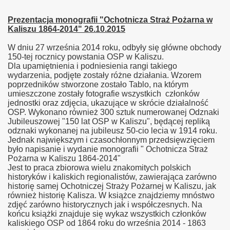
Prezentacja monografii "Ochotnicza Straż Pożarna w
Kaliszu 1864-2014" 26.10.2015
W dniu 27 września 2014 roku, odbyły się główne obchody
150-tej rocznicy powstania OSP w Kaliszu.
Dla upamiętnienia i podniesienia rangi takiego
wydarzenia, podjęte zostały różne działania. Wzorem
poprzedników stworzone zostało Tablo, na którym
umieszczone zostały fotografie wszystkich członków
jednostki oraz zdjęcia, ukazujące w skrócie działalność
OSP. Wykonano również 300 sztuk numerowanej Odznaki
Jubileuszowej "150 lat OSP w Kaliszu", będącej repliką
odznaki wykonanej na jubileusz 50-cio lecia w 1914 roku.
Jednak największym i czasochłonnym przedsięwzięciem
było napisanie i wydanie monografii " Ochotnicza Straż
Pożarna w Kaliszu 1864-2014"
Jest to praca zbiorowa wielu znakomitych polskich
historyków i kaliskich regionalistów, zawierająca zarówno
historię samej Ochotniczej Straży Pożarnej w Kaliszu, jak
również historię Kalisza. W książce znajdziemy mnóstwo
zdjęć zarówno historycznych jak i współczesnych. Na
końcu książki znajduje się wykaz wszystkich członków
kaliskiego OSP od 1864 roku do września 2014 - 1863