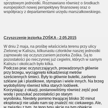
sprzętowym jednostki. Rozmawiano również o środkach
europejskich nowej perspektywy finansowej oraz o
współpracy z departamentami urzędu marszałkowskiego.
Czyszczenie jeziorka ZOŚKA - 2.05.2015
W dniu 2 maja, na prośbę właściciela terenu przy ulicy
Zielonej w Kaliszu, kilkunastu członków naszej jednostki
zajmowało się oczyszczaniem jeziorka Zośka. Są to
pozostałości po nieczynnej już cegielni, których w samym
Kaliszu i okolicach było kilka.
Podczas prac oczyszczających, prowadzonych głównie
przy brzegu, wyciągnięto kilkadziesiąt metrów
sześciennych śmieci. Były to głównie butelki, zarówno
szklane jak i plastikowe, styropian i wiele innych. Na brzeg
wydobyliśmy również kilka starych lodówek.
Korzystając z okazji, postanowiliśmy również zejść pod
wodę i poszukać pozostałości po starym
wyrobisku. Niestety pomimo trwającej blisko 30 minut
eksploracji nie udało nam się znaleźć nic ciekawego. Ale,
w związku z tym, że tego typu akcje na tym obiekcie