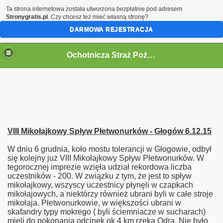
Ta strona internetowa została utworzona bezpłatnie pod adresem
Stronygratis.pl
. Czy chcesz też mieć własną stronę?
DARMOWA REJESTRACJA
Ochotnicza Straż Pożarna w Kaliszu
VIII Mikołajkowy Spływ Płetwonurków - Głogów 6.12.15
W dniu 6 grudnia, koło mostu tolerancji w Głogowie, odbył
się kolejny już VIII Mikołajkowy Spływ Płetwonurków. W
tegorocznej imprezie wzięła udział rekordowa liczba
uczestników - 200. W związku z tym, że jest to spływ
mikołajkowy, wszyscy uczestnicy płynęli w czapkach
mikołajowych, a niektórzy również ubrani byli w całe stroje
mikołaja. Płetwonurkowie, w większości ubrani w
skafandry typy mokrego ( byli ściemniacze w sucharach)
mieli do pokonania odcinek ok 4 km rzeką Odrą. Nie było