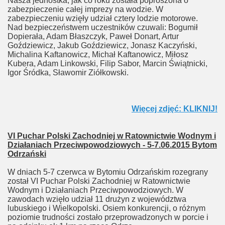
Nasza jednostka, jak co roku została poproszona o
zabezpieczenie całej imprezy na wodzie. W
zabezpieczeniu wzięły udział cztery lodzie motorowe.
Nad bezpieczeństwem uczestników czuwali: Bogumił
Dopierała, Adam Błaszczyk, Paweł Donart, Artur
Goździewicz, Jakub Goździewicz, Jonasz Kaczyński,
Michalina Kaftanowicz, Michał Kaftanowicz, Miłosz
Kubera, Adam Linkowski, Filip Sabor, Marcin Świątnicki,
Igor Śródka, Sławomir Ziółkowski.
Więcej zdjęć: KLIKNIJ!
VI Puchar Polski Zachodniej w Ratownictwie Wodnym i
Działaniach Przeciwpowodziowych - 5-7.06.2015 Bytom
Odrzański
W dniach 5-7 czerwca w Bytomiu Odrzańskim rozegrany
został VI Puchar Polski Zachodniej w Ratownictwie
Wodnym i Działaniach Przeciwpowodziowych. W
zawodach wzięło udział 11 drużyn z województwa
lubuskiego i Wielkopolski. Osiem konkurencji, o różnym
poziomie trudności zostało przeprowadzonych w porcie i