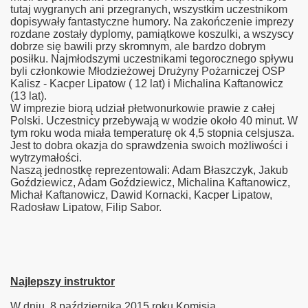
tutaj wygranych ani przegranych, wszystkim uczestnikom
dopisywały fantastyczne humory. Na zakończenie imprezy
rozdane zostały dyplomy, pamiątkowe koszulki, a wszyscy
dobrze się bawili przy skromnym, ale bardzo dobrym
posiłku. Najmłodszymi uczestnikami tegorocznego spływu
byli członkowie Młodzieżowej Drużyny Pożarniczej OSP
Kalisz - Kacper Lipatow ( 12 lat) i Michalina Kaftanowicz
(13 lat).
W imprezie biorą udział płetwonurkowie prawie z całej
Polski. Uczestnicy przebywają w wodzie około 40 minut. W
tym roku woda miała temperaturę ok 4,5 stopnia celsjusza.
Jest to dobra okazja do sprawdzenia swoich możliwości i
wytrzymałości.
Naszą jednostkę reprezentowali: Adam Błaszczyk, Jakub
Goździewicz, Adam Goździewicz, Michalina Kaftanowicz,
Michał Kaftanowicz, Dawid Kornacki, Kacper Lipatow,
Radosław Lipatow, Filip Sabor.
Najlepszy instruktor
W dniu 8 października 2015 roku Komisja