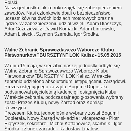
Polski.
Nasza jednostka jak co roku zajęła się zabezpieczeniem
zawodów. Nasi członkowie dbali o bezpieczeństwo
uczestników na dwóch łodziach motorowych oraz na
lądzie. W zabezpieczeniu udział wzięli: Adam Błaszczyk,
Artur Goździewicz, Dawid Kornacki, Adam Linkowski,
Adam Lisiecki, Szymon Szereda, Igor Śródka.
Walne Zebranie Sprawozdawczo Wyborcze Klubu
Płetwonurków "BURSZTYN" LOK Kalisz - 15.05.2015
W dniu 15 maja, w siedzibie naszej jednostki odbyło się
Walne Zebranie Sprawozdawczo Wyborcze Klubu
Płetwonurków "BURSZTYN" LOK Kalisz. W trakcie
zebrania udzielono absolutorium ustępującemu zarządowi.
Prezes ustępującego zarządu, Bogumił Dopierała,
podsumował pięcioletnią kadencję i osiągnięcia klubu.
W trakcie zebrania, podczas tajnego głosowania wybrany
został Prezes Klubu, nowy Zarząd oraz Komisja
Rewizyjna.
Prezesem Klubu, jednogłośnie wybrany został Bogumił
Dopierała. Nowy Zarząd w składzie : wiceprezes - Piotr
Piątyszek, sekretarz - Michał Kaftanowicz, skarbnik - Igor
Śródka, członek zarządu - Radosław Lipatow.