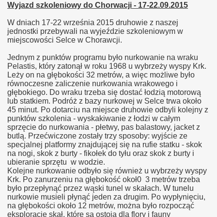
Wyjazd szkoleniowy do Chorwacji - 17-22.09.2015
W dniach 17-22 września 2015 druhowie z naszej
jednostki przebywali na wyjeździe szkoleniowym w
miejscowości Selce w Chorawcji.
Jednym z punktów programu było nurkowanie na wraku
Pelastis, który zatonął w roku 1968 u wybrzeży wyspy Krk.
Leży on na głębokości 32 metrów, a więc możliwe było
równoczesne zaliczenie nurkowania wrakowego i
głębokiego. Do wraku trzeba się dostać łodzią motorową
lub statkiem. Podróż z bazy nurkowej w Selce trwa około
45 minut. Po dotarciu na miejsce druhowie odbyli kolejny z
punktów szkolenia - wyskakiwanie z łodzi w całym
sprzęcie do nurkowania - płetwy, pas balastowy, jacket z
butlą. Przećwiczone zostały trzy sposoby: wyjście ze
specjalnej platformy znajdującej się na rufie statku - skok
na nogi, skok z burty - fikołek do tyłu oraz skok z burty i
ubieranie sprzętu w wodzie.
Kolejne nurkowanie odbyło się również u wybrzeży wyspy
Krk. Po zanurzeniu na głębokość okoł0 3 metrów trzeba
było przepłynąć przez wąski tunel w skałach. W tunelu
nurkowie musieli płynąć jeden za drugim. Po wypłynięciu,
na głębokości około 12 metrów, można było rozpocząć
eksplorację skał, które są ostoją dla flory i fauny