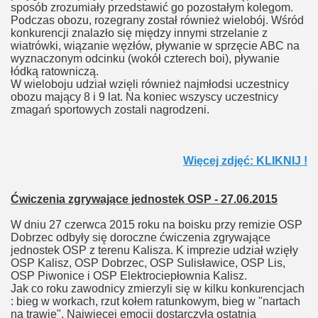
sposób zrozumiały przedstawić go pozostałym kolegom.
Podczas obozu, rozegrany został również wielobój. Wśród
konkurencji znalazło się między innymi strzelanie z
wiatrówki, wiązanie węzłów, pływanie w sprzęcie ABC na
wyznaczonym odcinku (wokół czterech boi), pływanie
łódką ratowniczą.
W wieloboju udział wzięli również najmłodsi uczestnicy
obozu mający 8 i 9 lat. Na koniec wszyscy uczestnicy
zmagań sportowych zostali nagrodzeni.
Więcej zdjęć: KLIKNIJ !
Ćwiczenia zgrywające jednostek OSP - 27.06.2015
W dniu 27 czerwca 2015 roku na boisku przy remizie OSP
Dobrzec odbyły się doroczne ćwiczenia zgrywające
jednostek OSP z terenu Kalisza. K imprezie udział wzięły
OSP Kalisz, OSP Dobrzec, OSP Sulisławice, OSP Lis,
OSP Piwonice i OSP Elektrociepłownia Kalisz.
Jak co roku zawodnicy zmierzyli się w kilku konkurencjach
: bieg w workach, rzut kołem ratunkowym, bieg w "nartach
na trawie". Najwięcej emocji dostarczyła ostatnia