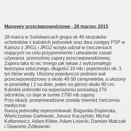
Manewry przeciwpowodziowe - 28 marzec 2015
28 marca w Sulisławicach grupa ok 40 strażaków
ochotników z kaliskich jednostek oraz dwa zastępy PSP w
Kaliszu z JRG1 i JRG2 wzięła udział w ćwiczeniach
mających na celu przypomnienie i utrwalenie zasad
używania przenośnej zapory przeciwpowodziowej.
Zapora taka to nic innego jak rękaw z wytrzymałego
tworzywa sztucznego, długości 10 mb i pojemności ok. 3
tyś litrów wody. Ułożony pojedynczo podnosi wał
przeciwpowodziowy o około 40-50 centymetrów, a ułożony
w piramidkę ( 2 na dole, jeden na górze) około 90 cm.
Kaliskie jednostki na wyposażeniu posiadają 270
odcinków, co daje w sumie 2700 mb zapory.
Przy okazji, przeprowadzone zostały również ćwiczenia
medyczne.
Naszą jednostkę reprezentowali: Bogumiła Dopierała,
Wieńczysław Garłowski, Jonasz Kaczyński, Michał
Kaftanowicz, Adam Kliber, Adam Lisiecki, Damian Matczak
i Sławomir Ziółkowski.