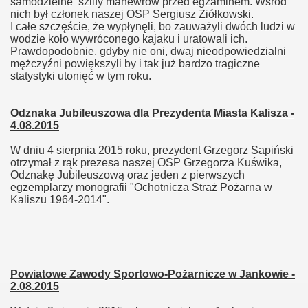
samodzielne szlify manewrów przed egzaminem. Wśród
nich był członek naszej OSP Sergiusz Ziółkowski.
I całe szczęście, że wypłynęli, bo zauważyli dwóch ludzi w
wodzie koło wywróconego kajaku i uratowali ich.
Prawdopodobnie, gdyby nie oni, dwaj nieodpowiedzialni
mężczyźni powiększyli by i tak już bardzo tragiczne
statystyki utonięć w tym roku.
Odznaka Jubileuszowa dla Prezydenta Miasta Kalisza -
4.08.2015
W dniu 4 sierpnia 2015 roku, prezydent Grzegorz Sapiński
otrzymał z rąk prezesa naszej OSP Grzegorza Kuświka,
Odznakę Jubileuszową oraz jeden z pierwszych
egzemplarzy monografii "Ochotnicza Straż Pożarna w
Kaliszu 1964-2014".
Powiatowe Zawody Sportowo-Pożarnicze w Jankowie -
2.08.2015