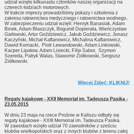
udział wzięło kilkunastu członków naszej organizacji na
czterech łodziach motorowych.
W trakcie imprezy prowadziliśmy pokazy i szkolenia z
zakresu ratownictwa medycznego i ratownictwa wodnego.
W zabezpieczeniu udział wzięli: Henryk Banasiak, Adam
Binek, Adam Błaszczyk, Bogumił Dopierała, Wieńczysław
Garłowski, Artur Goździewicz, Jakub Goździewicz, Jonasz
Kaczyński, Michał Kaftanowicz, Michalina Kaftanowicz,
Dawid Kornacki, Piotr Lewandowski, Adam Linkowski,
Kacper Lipatow, Adam Lisiecki, Filip Sabor, Szymon
Szereda, Patryk Walas, Sławomir Ziółkowski, Sergiusz
Ziółkowski.
Więcej Zdjęć: KLIKNIJ!
Regaty kajakowe - XXII Memoriał im. Tadeusza Pasika -
23.05.2015
W dniu 23 maja na rzece Prośnie w Kaliszu odbyły się
regaty kajakowe - XXIII Memoriał im. Tadeusza Pasika.
W zawodach wzięło udział 70 zawodników z sześciu
klubów wielkopolskich oraz z innych klubów z terenu całej