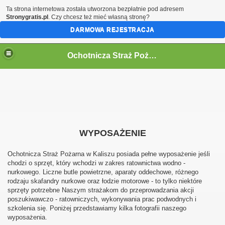
Ta strona internetowa została utworzona bezpłatnie pod adresem
Stronygratis.pl
. Czy chcesz też mieć własną stronę?
DARMOWA REJESTRACJA
Ochotnicza Straż Pożarna w Kaliszu
WYPOSAŻENIE
Ochotnicza Straż Pożarna w Kaliszu posiada pełne wyposażenie jeśli
chodzi o sprzęt, który wchodzi w zakres ratownictwa wodno -
nurkowego. Liczne butle powietrzne, aparaty oddechowe, różnego
rodzaju skafandry nurkowe oraz łodzie motorowe - to tylko niektóre
sprzęty potrzebne Naszym strażakom do przeprowadzania akcji
poszukiwawczo - ratowniczych, wykonywania prac podwodnych i
szkolenia się. Poniżej przedstawiamy kilka fotografii naszego
wyposażenia.