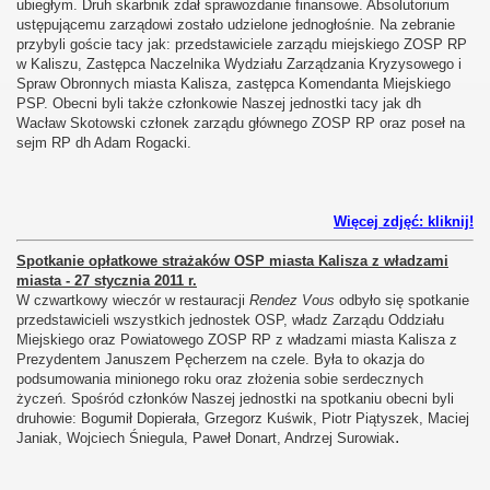
ubiegłym. Druh skarbnik zdał sprawozdanie finansowe. Absolutorium
ustępującemu zarządowi zostało udzielone jednogłośnie. Na zebranie
przybyli goście tacy jak: przedstawiciele zarządu miejskiego ZOSP RP
w Kaliszu, Zastępca Naczelnika Wydziału Zarządzania Kryzysowego i
Spraw Obronnych miasta Kalisza, zastępca Komendanta Miejskiego
PSP. Obecni byli także członkowie Naszej jednostki tacy jak dh
Wacław Skotowski członek zarządu głównego ZOSP RP oraz poseł na
sejm RP dh Adam Rogacki.
Więcej zdjęć: kliknij!
Spotkanie opłatkowe strażaków OSP miasta Kalisza z władzami
miasta - 27 stycznia 2011 r.
W czwartkowy wieczór w restauracji
Rendez Vous
odbyło się spotkanie
przedstawicieli wszystkich jednostek OSP, władz Zarządu Oddziału
Miejskiego oraz Powiatowego ZOSP RP z władzami miasta Kalisza z
Prezydentem Januszem Pęcherzem na czele. Była to okazja do
podsumowania minionego roku oraz złożenia sobie serdecznych
życzeń.
Spośród członków Naszej jednostki na spotkaniu obecni byli
druhowie: Bogumił Dopierała, Grzegorz Kuświk, Piotr Piątyszek, Maciej
.
Janiak, Wojciech Śniegula, Paweł Donart, Andrzej Surowiak