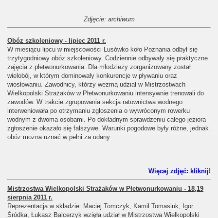
Zdjęcie: archiwum
Obóz szkoleniowy - lipiec 2011 r.
W miesiącu lipcu w miejscowości Lusówko koło Poznania odbył się
trzytygodniowy obóz szkoleniowy. Codziennie odbywały się praktyczne
zajęcia z płetwonurkowania. Dla młodzieży zorganizowany został
wielobój, w którym dominowały konkurencje w pływaniu oraz
wiosłowaniu. Zawodnicy, którzy wezmą udział w Mistrzostwach
Wielkopolski Strażaków w Płetwonurkowaniu intensywnie trenowali do
zawodów. W trakcie zgrupowania sekcja ratownictwa wodnego
interweniowała po otrzymaniu zgłoszenia o wywróconym rowerku
wodnym z dwoma osobami. Po dokładnym sprawdzeniu całego jeziora
zgłoszenie okazało się fałszywe. Warunki pogodowe były różne, jednak
obóz można uznać w pełni za udany.
Więcej zdjęć: kliknij!
Mistrzostwa Wielkopolski Strażaków w Płetwonurkowaniu - 18,19
sierpnia 2011 r.
Reprezentacja w składzie: Maciej Tomczyk, Kamil Tomasiuk, Igor
Śródka, Łukasz Balcerzyk wzięła udział w Mistrzostwa Wielkopolski