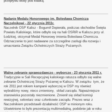
przepływu wody pod kładką.
Nadanie Medalu Honorowego im. Bolesława Chomicza
Naczelnikowi - 22 stycznia 2011r.
Naczelnik OSP Kalisz - Bogumił Dopierała, podczas obchodów Święta
Powiatu Kaliskiego, które odbyło się na hali OSRiR w Kaliszu przy ul.
Łodzkiej, otrzymał Medal Honorowy imienia Bolesława Chomicza.
Odznaczenie to jest nadawane za szczególne zasługi dla rozwoju i
umacniania Związku Ochotniczych Straży Pożarnych.
Walne zebranie sprawozdawczo - wyborcze - 23 stycznia 2011 r.
Tradycyjnie w Sali Recepcyjnej kaliskiego ratusza odbyło się walne
zebranie Ochotniczej Straży Pożarnej w Kaliszu. W związku tym, że
rok 2011 jest rokiem kampanii wyborczej w OSP my również
wybraliśmy nowy, nieco zmieniony, skład zarządu. Najważniejsze
stanowiska pozostały niezmienione. Zmienił się skład komisji
rewizyjnej, sekretarz oraz członkowie zarządu. Prezes wraz z
Naczelnikiem przedstawili działalność OSP w minionym roku.
Uświetnione to było prezentacją multimedialną, podobnie jak w roku