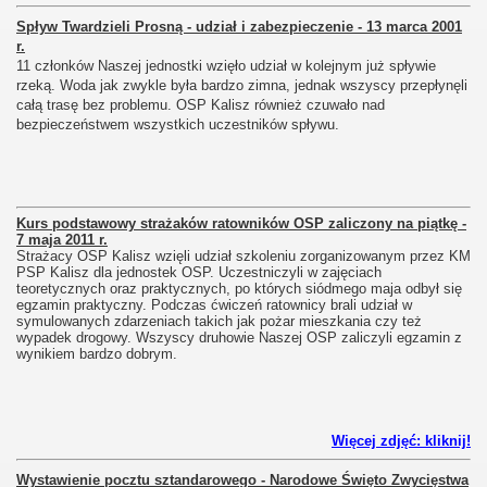
Spływ Twardzieli Prosną - udział i zabezpieczenie - 13 marca 2001
r.
11 członków Naszej jednostki wzięło udział w kolejnym już spływie
rzeką. Woda jak zwykle była bardzo zimna, jednak wszyscy przepłynęli
całą trasę bez problemu. OSP Kalisz również czuwało nad
bezpieczeństwem wszystkich uczestników spływu.
Kurs podstawowy strażaków ratowników OSP zaliczony na piątkę -
7 maja 2011 r.
Strażacy OSP Kalisz wzięli udział szkoleniu zorganizowanym przez KM
PSP Kalisz dla jednostek OSP. Uczestniczyli w zajęciach
teoretycznych oraz praktycznych, po których siódmego maja odbył się
egzamin praktyczny. Podczas ćwiczeń ratownicy brali udział w
symulowanych zdarzeniach takich jak pożar mieszkania czy też
wypadek drogowy. Wszyscy druhowie Naszej OSP zaliczyli egzamin z
wynikiem bardzo dobrym.
Więcej zdjęć: kliknij!
Wystawienie pocztu sztandarowego - Narodowe Święto Zwycięstwa