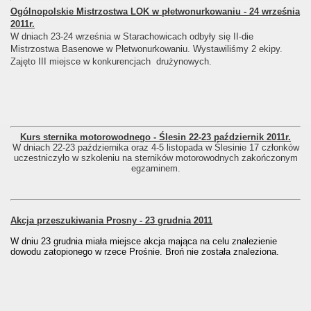
Ogólnopolskie Mistrzostwa LOK w płetwonurkowaniu - 24 września
2011r.
W dniach 23-24 września w Starachowicach odbyły się II-die
Mistrzostwa Basenowe w Płetwonurkowaniu. Wystawiliśmy 2 ekipy.
Zajęto III miejsce w konkurencjach drużynowych.
Kurs sternika motorowodnego - Ślesin 22-23 październik 2011r.
W dniach 22-23 października oraz 4-5 listopada w Ślesinie 17 członków
uczestniczyło w szkoleniu na sterników motorowodnych zakończonym
egzaminem.
Akcja przeszukiwania Prosny - 23 grudnia 2011
W dniu 23 grudnia miała miejsce akcja mająca na celu znalezienie
dowodu zatopionego w rzece Prośnie. Broń nie została znaleziona.