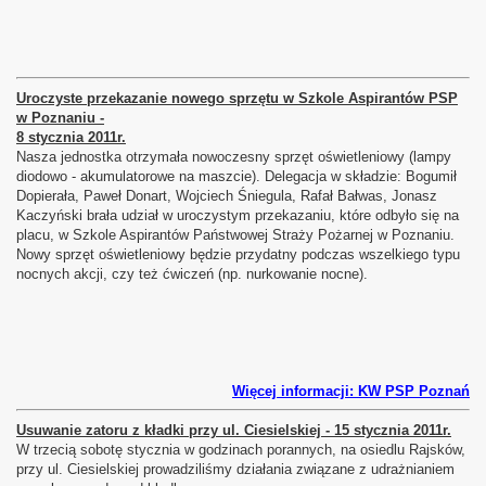
Uroczyste przekazanie nowego sprzętu w Szkole Aspirantów PSP
w Poznaniu -
8 stycznia 2011r.
Nasza jednostka otrzymała nowoczesny sprzęt oświetleniowy (lampy
diodowo - akumulatorowe na maszcie). Delegacja w składzie: Bogumił
Dopierała, Paweł Donart, Wojciech Śniegula, Rafał Bałwas, Jonasz
Kaczyński brała udział w uroczystym przekazaniu, które odbyło się na
placu, w Szkole Aspirantów Państwowej Straży Pożarnej w Poznaniu.
Nowy sprzęt oświetleniowy będzie przydatny podczas wszelkiego typu
nocnych akcji, czy też ćwiczeń (np. nurkowanie nocne).
Więcej informacji: KW PSP Poznań
Usuwanie zatoru z kładki przy ul. Ciesielskiej - 15 stycznia 2011r.
W trzecią sobotę stycznia w godzinach porannych, na osiedlu Rajsków,
przy ul. Ciesielskiej prowadziliśmy działania związane z udrażnianiem