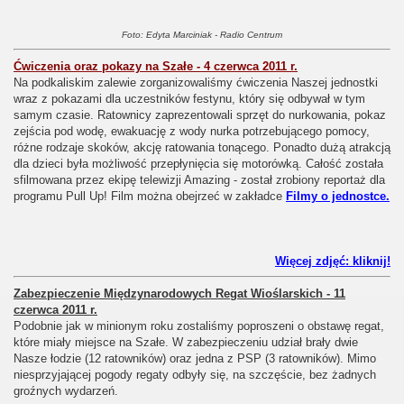
Foto: Edyta Marciniak - Radio Centrum
Ćwiczenia oraz pokazy na Szałe - 4 czerwca 2011 r.
Na podkaliskim zalewie zorganizowaliśmy ćwiczenia Naszej jednostki
wraz z pokazami dla uczestników festynu, który się odbywał w tym
samym czasie. Ratownicy zaprezentowali sprzęt do nurkowania, pokaz
zejścia pod wodę, ewakuację z wody nurka potrzebującego pomocy,
różne rodzaje skoków, akcję ratowania tonącego. Ponadto dużą atrakcją
dla dzieci była możliwość przepłynięcia się motorówką. Całość została
sfilmowana przez ekipę telewizji Amazing - został zrobiony reportaż dla
programu Pull Up! Film można obejrzeć w zakładce
Filmy o jednostce.
Więcej zdjęć: kliknij!
Zabezpieczenie Międzynarodowych Regat Wioślarskich - 11
czerwca 2011 r.
Podobnie jak w minionym roku zostaliśmy poproszeni o obstawę regat,
które miały miejsce na Szałe. W zabezpieczeniu udział brały dwie
Nasze łodzie (12 ratowników) oraz jedna z PSP (3 ratowników). Mimo
niesprzyjającej pogody regaty odbyły się, na szczęście, bez żadnych
groźnych wydarzeń.