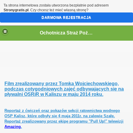
Ta strona internetowa została utworzona bezpłatnie pod adresem
Stronygratis.pl
. Czy chcesz też mieć własną stronę?
DARMOWA REJESTRACJA
Ochotnicza Straż Pożarna w Kaliszu
Film zrealizowany przez Tomka Wojciechowskiego,
podczas cotygodniowych zajęć odbywających się na
pływalni OSRiR w Kaliszu w maju 2014 roku.
Reportaż z ćwiczeń oraz pokazów sekcji ratownictwa wodnego
OSP Kalisz, które odbyły się 4 maja 2011r. na zalewie Szałe.
Reportaż zrealizowany przez ekipę programu "Pull Up!" telewizji
Amazing
.